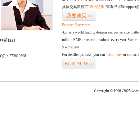
具体交易流程可
“点击这里”
查看或咨询support@
我要购买
>>
Process Overview:
4.cn is a world leading domain escrow service plat
million RMB transaction volume every year. We promi
联系我们
5 workdays.
For detailed process, you can
“visit here”
or contact
QQ：2726103981
BUY NOW
>>
Copyright © 1998 -2025 www